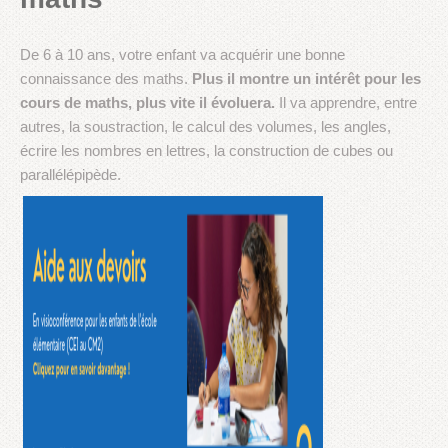
De 6 à 10 ans, votre enfant va acquérir une bonne
connaissance des maths.
Plus il montre un intérêt pour les
cours de maths, plus vite il évoluera.
Il va apprendre, entre
autres, la soustraction, le calcul des volumes, les angles,
écrire les nombres en lettres, la construction de cubes ou
parallélépipède.